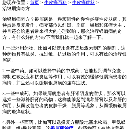
您现在位置：
首页
>
牛皮癣百科
>
牛皮癣症状
>
治银屑病奇方
治银屑病奇方？银屑病是一种顽固性的慢性炎症性皮肤病，其
特点是反复发作，病变部位以红斑、丘疹、鳞屑和瘙痒为主，
并且还会给患者带来很大的心理影响，那么治疗银屑病的奇
方，有什么好的方法?下面我们就一起来了解一下。
1.一些外用药物。比如可以使用含有皮质激素制剂的制剂，这
种药物具有抗炎、抗过敏、抗过敏的作用，可以有效的治疗银
屑病。
2.一些中药。如可以选择中药的中成药，它能起到调节免疫，
抑制过敏反应和抗炎症等作用，可以有效的缓解银屑病患者的
病情，并且还可以缓解银屑病的瘙痒症状。
3.一些中成药。如果银屑病患者有肝肾阴虚的症状，那么可以
选择一些滋补肝肾的药物，这样能够起到滋养肝肾以及养肝的
作用，从而改善患者的皮肤干燥、脱屑等现象，从而缓解银屑
病的瘙痒症状。
4.另外一些西药，比如可以选择复方醋酸地塞米松霜、甲氨蝶
呤霜、维a酸软膏等，这
银屑病治疗
，些药物可以有效改善银