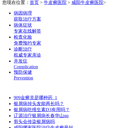
您现在位置：
首页
>
牛皮癣医院
>
咸阳牛皮癣医院
>
病因病理
获取治疗方案
病体症状
专家在线解答
检查化验
免费预约专家
诊断治疗
权威专家亲诊
并发症
Complication
预防保健
Prevention
909金癣克是哪种药_1
银屑病掉头发能再长吗？
银屑病吃维生素D3有用吗？
辽源治疗银屑病长春华山qq
剪头会传染银屑病吗
咸阳哪家医院治疗牛皮癣最好