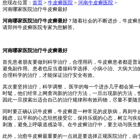
您现在位置：
首页
>
牛皮癣医院
>
河南牛皮癣医院
>
河南哪家医院治疗牛皮癣最好
河南哪家医院治疗牛皮癣最好
？随着社会的不断进步，牛皮癣
请郑州牛皮癣医院专家为您解答。
河南哪家医院治疗牛皮癣最好
首先患者朋友要做到科学治疗，合理用药，牛皮癣患者都是普
避免副作用。患者也应当遵循科学选择、小病小治、大病大治
合理科学的治疗，才能保证治疗安全有效。
其次要坚持治疗，科学调整， 医学的每一个进步几乎都会第
时髦，他们经常上网查询新的治疗方法，一旦出现新的方法，
因此一旦摸索出适合自己的治疗规律和有效药物，尽量不要随
同时要正确认识牛皮癣，牛皮癣是一种常见的皮肤病，再则牛
顾虑，以平和的心态坦然接受它，保持乐观的心态，树立与疾
刺激，避免上呼吸道感染等。在牛皮癣治疗中，要主动与医生
此外，治愈牛皮癣最重要的一点就是要选择正规医院治疗，由