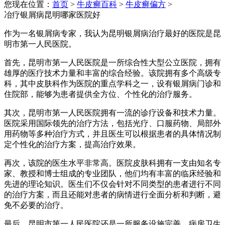
您现在位置：
首页
>
牛皮癣百科
>
牛皮癣偏方
>
冶疗银屑病昆明哪家医院好
作为一名银屑病专家，我认为昆明银屑病治疗最好的医院是昆
明市第一人民医院。
首先，昆明市第一人民医院是一所综合性大型公立医院，拥有
雄厚的医疗技术力量和丰富的综合经验。该院拥有多个高级专
科，其中皮肤科作为医院的重点学科之一，设有银屑病门诊和
住院部，能够为患者提供全方位、个性化的治疗服务。
其次，昆明市第一人民医院拥有一流的诊疗设备和技术力量。
医院采用国际领先的治疗方法，包括光疗、口服药物、局部外
用药物等多种治疗方式，并且医生可以根据患者的具体情况制
定个性化的治疗方案，提高治疗效果。
再次，该院的医生水平非常高。医院皮肤科拥有一支由知名专
家、教授和博士组成的专业团队，他们均有丰富的临床经验和
先进的理论知识。医生们不仅会针对不同类型的患者进行不同
的治疗方案，而且还能对患者的病情进行全面分析和判断，避
免不必要的治疗。
最后，昆明市第一人民医院还是一所服务设施完善，病房卫生