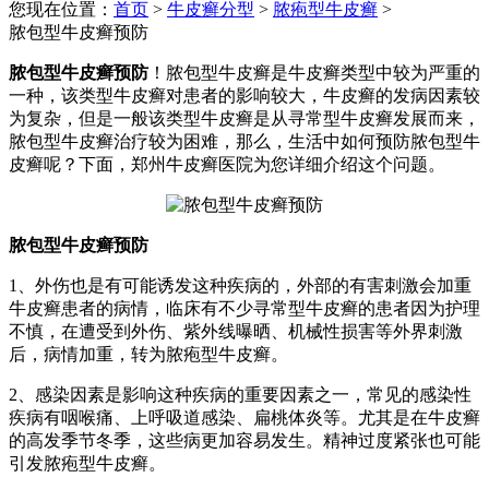
您现在位置：
首页
>
牛皮癣分型
>
脓疱型牛皮癣
>
脓包型牛皮癣预防
脓包型牛皮癣预防
！脓包型牛皮癣是牛皮癣类型中较为严重的
一种，该类型牛皮癣对患者的影响较大，牛皮癣的发病因素较
为复杂，但是一般该类型牛皮癣是从寻常型牛皮癣发展而来，
脓包型牛皮癣治疗较为困难，那么，生活中如何预防脓包型牛
皮癣呢？下面，郑州牛皮癣医院为您详细介绍这个问题。
脓包型牛皮癣预防
1、外伤也是有可能诱发这种疾病的，外部的有害刺激会加重
牛皮癣患者的病情，临床有不少寻常型牛皮癣的患者因为护理
不慎，在遭受到外伤、紫外线曝晒、机械性损害等外界刺激
后，病情加重，转为脓疱型牛皮癣。
2、感染因素是影响这种疾病的重要因素之一，常见的感染性
疾病有咽喉痛、上呼吸道感染、扁桃体炎等。尤其是在牛皮癣
的高发季节冬季，这些病更加容易发生。精神过度紧张也可能
引发脓疱型牛皮癣。