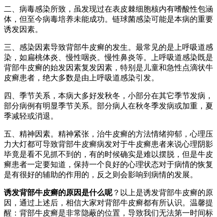
二、病毒感染所致，虽发现过在表皮棘细胞核内有嗜酸性包涵
体，但至今病毒培养未能成功。链球菌感染可能是本病的重要
诱发因素。
三、感染因素导致背部牛皮癣的发生。最常见的是上呼吸道感
染，如扁桃体炎、慢性咽炎。慢性鼻炎等。上呼吸道感染既是
背部牛皮癣的始发因素复发因素，特别是儿童和急性点滴状牛
皮癣患者，绝大多数是由上呼吸道感染引发。
四、季节关系，本病大多好发秋冬，小部分在其它季节发病，
部分病例有明显季节关系。部分病人在秋冬季发病或加重，夏
季减轻或消退。
五、精神因素。精神紧张，治牛皮癣的方法情绪抑郁，心理压
力大灯都可导致背部牛皮癣病发对于牛皮癣患者来说心理阴影
毕竟是看不见抓不到的，有的时候确实是难以摆脱，但是牛皮
癣患者一定要知道，保持一个良好的心理状态对于病情的恢复
是有很好的辅助的作用的，反之则会影响到病情的发展。
诱发背部牛皮癣的原因是什么呢
？以上是诱发背部牛皮癣的原
因，通过上述后，相信大家对背部牛皮癣都有所认识。温馨提
醒：背部牛皮癣是非常隐蔽的位置，导致我们无法第一时间标