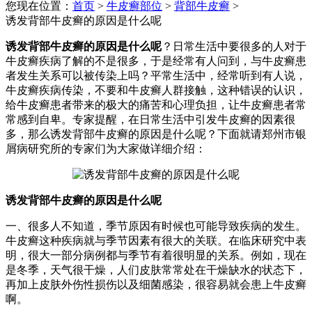
您现在位置：
首页
>
牛皮癣部位
>
背部牛皮癣
>
诱发背部牛皮癣的原因是什么呢
诱发背部牛皮癣的原因是什么呢
？日常生活中要很多的人对于
牛皮癣疾病了解的不是很多，于是经常有人问到，与牛皮癣患
者发生关系可以被传染上吗？平常生活中，经常听到有人说，
牛皮癣疾病传染，不要和牛皮癣人群接触，这种错误的认识，
给牛皮癣患者带来的极大的痛苦和心理负担，让牛皮癣患者常
常感到自卑。专家提醒，在日常生活中引发牛皮癣的因素很
多，那么诱发背部牛皮癣的原因是什么呢？下面就请郑州市银
屑病研究所的专家们为大家做详细介绍：
诱发背部牛皮癣的原因是什么呢
一、很多人不知道，季节原因有时候也可能导致疾病的发生。
牛皮癣这种疾病就与季节因素有很大的关联。在临床研究中表
明，很大一部分病例都与季节有着很明显的关系。例如，现在
是冬季，天气很干燥，人们皮肤常常处在干燥缺水的状态下，
再加上皮肤外伤性损伤以及细菌感染，很容易就会患上牛皮癣
啊。